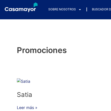
Ir
al
SOBRE NOSOTROS
BUSCADOR D
contenido
Promociones
Satia
Satia
Leer más »