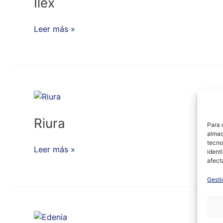
Ilex
Leer más »
Riura
Riura
Para 
almac
tecno
Leer más »
ident
afect
Gesti
Edenia