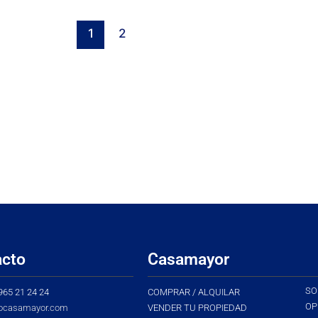
1
2
acto
Casamayor
SO
 965 21 24 24
COMPRAR / ALQUILAR
OP
ocasamayor.com
VENDER TU PROPIEDAD