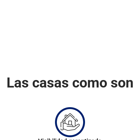
inquilinos cada año.
linos cada año
Las casas como son