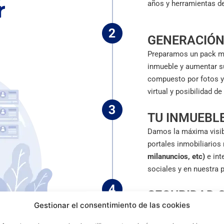
años y herramientas de
GENERACIÓN
Preparamos un pack mu
inmueble y aumentar su
compuesto por fotos y 
virtual y posibilidad d
TU INMUEBLE
Damos la máxima visibi
portales inmobiliarios
milanuncios, etc)
e int
sociales y en nuestra 
SEGURIDAD 
Gestionar el consentimiento de las cookies
Contamos con un depar
proceso.
Filtramos la 