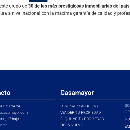
este grupo de
30 de las más prestigiosas inmobiliarias del país
tura a nivel nacional con la máxima garantía de calidad y profes
acto
Casamayor
SO
 965 21 24 24
COMPRAR / ALQUILAR
OP
ocasamayor.com
VENDER TU PROPIEDAD
ano, 17 bajo
ALQUILAR TU PROPIEDAD
NO
cante
OBRA NUEVA
EM