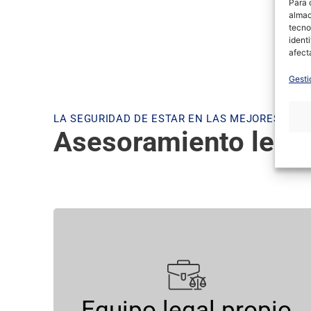
Para 
almac
tecno
ident
afect
Gesti
LA SEGURIDAD DE ESTAR EN LAS MEJORES MAN
Asesoramiento legal 
Contaras con un equipo
jurídico de primer nivel que te
acompañará
Equipo legal propio
en todo el proceso de