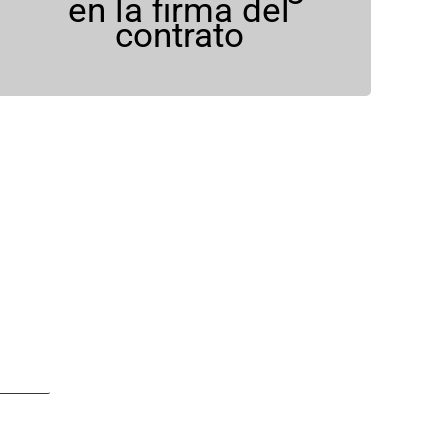
en la firma del
despreocupas.
contrato