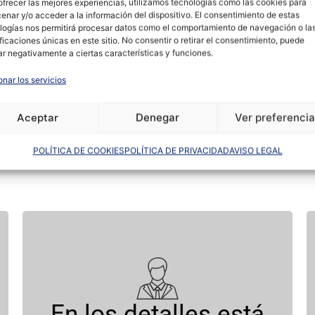
ofrecer las mejores experiencias, utilizamos tecnologías como las cookies para
inmueble a los miles d
enar y/o acceder a la información del dispositivo. El consentimiento de estas
logías nos permitirá procesar datos como el comportamiento de navegación o la
encaja con tu inmueble
ificaciones únicas en este sitio. No consentir o retirar el consentimiento, puede
ar negativamente a ciertas características y funciones.
onar los servicios
Aceptar
Denegar
Ver preferenci
OS
de principio a fin
POLÍTICA DE COOKIES
POLÍTICA DE PRIVACIDAD
AVISO LEGAL
Revisamos y preparamos todos los
aspectos clave del contrato de alquiler.
En los detalles está
Te damos la máxima tranquilidad.