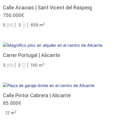
Calle Acacias | Sant Vicent del Raspeig
750.000€
2
5
|
3
|
659 m
Carrer Portugal | Alicante
2
3
|
2
|
100 m
Calle Pintor Cabrera | Alicante
85.000€
2
12 m