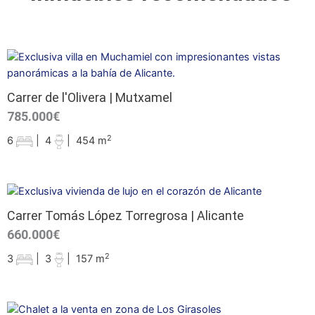
Carrer de l'Olivera | Mutxamel
785.000€
2
6
|
4
|
454 m
Carrer Tomás López Torregrosa | Alicante
660.000€
2
3
|
3
|
157 m