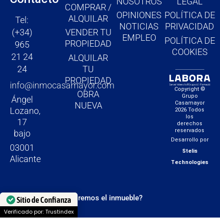
NOSOTROS
LEGAL
COMPRAR /
o
r
e
OPINIONES
POLÍTICA DE
ALQUILAR
Tel:
k
a
NOTICIAS
PRIVACIDAD
(+34)
VENDER TU
m
EMPLEO
POLÍTICA DE
PROPIEDAD
965
COOKIES
21 24
ALQUILAR
TU
24
PROPIEDAD
info@inmocasamayor.com
Copyright ©
OBRA
Grupo
Ángel
Casamayor
NUEVA
Lozano,
2026 Todos
los
17
derechos
reservados
bajo
Desarrollo por
03001
Stelis
Alicante
Technologies
¿Quieres que te valoremos el inmueble?
Sitio de Confianza
Verificado por: Trustindex