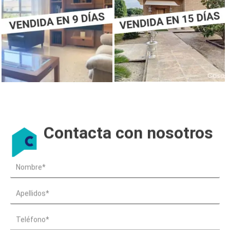
Contacta con nosotros
N
a
m
A
e
p
e
T
l
e