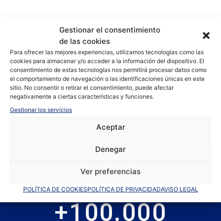
4,8
Gestionar el consentimiento
de las cookies
Para ofrecer las mejores experiencias, utilizamos tecnologías como las
LEER MÁS OPINIONES
cookies para almacenar y/o acceder a la información del dispositivo. El
consentimiento de estas tecnologías nos permitirá procesar datos como
el comportamiento de navegación o las identificaciones únicas en este
sitio. No consentir o retirar el consentimiento, puede afectar
negativamente a ciertas características y funciones.
Gestionar los servicios
+
50
Aceptar
Denegar
Años de experiencia
Ver preferencias
POLÍTICA DE COOKIES
POLÍTICA DE PRIVACIDAD
AVISO LEGAL
+
100.000