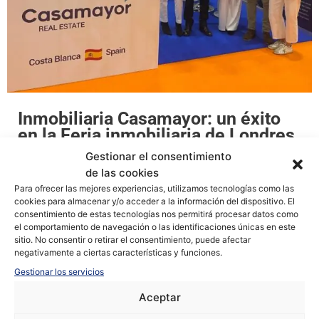
Inmobiliaria Casamayor: un éxito
en la Feria inmobiliaria de Londres
MAYO 8, 2024
Gestionar el consentimiento
Gran afluencia de británicos al stand de Casamayor En
de las cookies
Para ofrecer las mejores experiencias, utilizamos tecnologías como las
Inmobiliaria Casamayor estamos muy orgullosos del
cookies para almacenar y/o acceder a la información del dispositivo. El
éxito que ha sido nuestra primera experiencia en la Feria
consentimiento de estas tecnologías nos permitirá procesar datos como
el comportamiento de navegación o las identificaciones únicas en este
Internacional de Londres. Hemos sido la única
sitio. No consentir o retirar el consentimiento, puede afectar
inmobiliaria de Alicante ciudad que ha asistido a la
negativamente a ciertas características y funciones.
reciente feria inmobiliaria internacional. A pesar de la
Gestionar los servicios
presencia de...
Aceptar