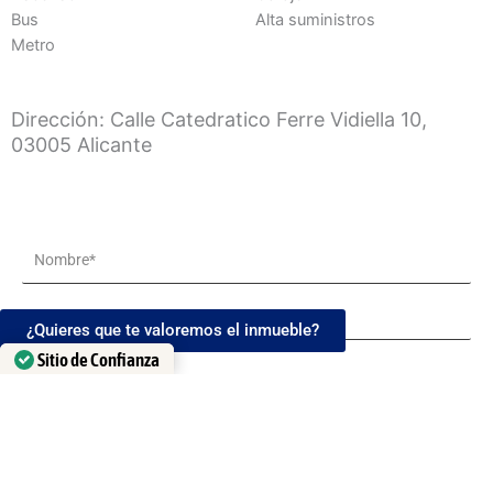
Bus
Alta suministros
Metro
Dirección: Calle Catedratico Ferre Vidiella 10,
03005 Alicante
Name
Apellidos*
¿Quieres que te valoremos el inmueble?
Sitio de Confianza
Teléfono*
Verificado por: Trustindex
Email
Message