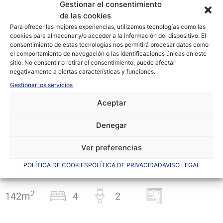
Gestionar el consentimiento
de las cookies
+24 fotos
Para ofrecer las mejores experiencias, utilizamos tecnologías como las
cookies para almacenar y/o acceder a la información del dispositivo. El
consentimiento de estas tecnologías nos permitirá procesar datos como
el comportamiento de navegación o las identificaciones únicas en este
sitio. No consentir o retirar el consentimiento, puede afectar
negativamente a ciertas características y funciones.
Gestionar los servicios
En venta
Aceptar
Centro
Denegar
VIVIENDA EXCELENTE EN
Ver preferencias
PLENO CENTRO DE ALICANTE
POLÍTICA DE COOKIES
POLÍTICA DE PRIVACIDAD
AVISO LEGAL
2
142m
4
2