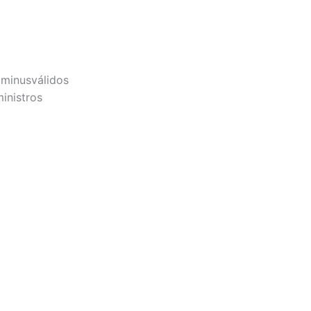
minusválidos
ministros
cante