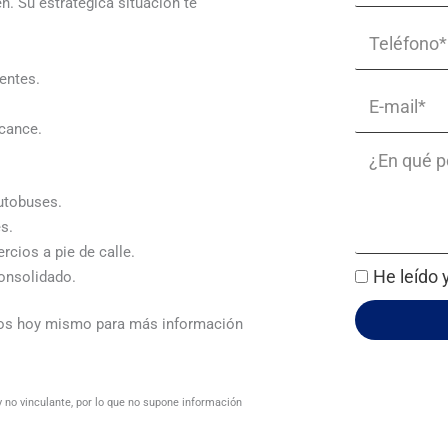
. Su estratégica situación te
Teléfono*
ientes.
Email
lcance.
Message
autobuses.
s.
rcios a pie de calle.
He leído 
onsolidado.
os hoy mismo para más información
 no vinculante, por lo que no supone información