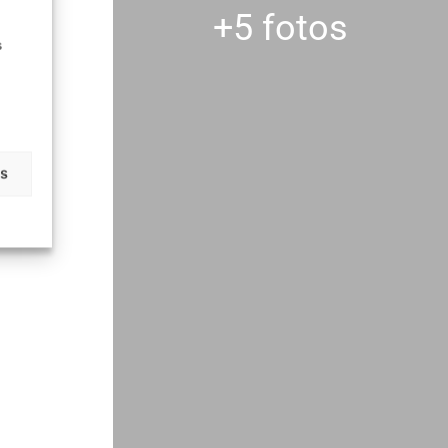
+5 fotos
s
as