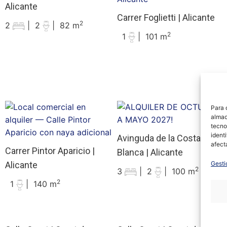
Alicante
Carrer Foglietti | Alicante
2
2
|
2
|
82 m
2
1
|
101 m
Para 
almac
tecno
ident
Avinguda de la Costa
afect
Carrer Pintor Aparicio |
Blanca | Alicante
Alicante
Gesti
2
3
|
2
|
100 m
2
1
|
140 m