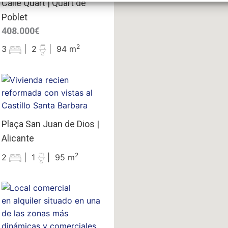
Calle Quart | Quart de
Poblet
408.000€
2
3
|
2
|
94 m
Plaça San Juan de Dios |
Alicante
2
2
|
1
|
95 m