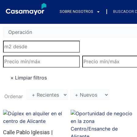
Ir
al
SOBRE NOSOTROS
BUSCADOR D
contenido
Ordenar
Calle Pablo Iglesias |