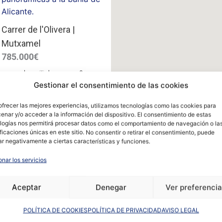
Carrer de l'Olivera |
Mutxamel
785.000€
2
6
|
4
|
454 m
Gestionar el consentimiento de las cookies
ofrecer las mejores experiencias, utilizamos tecnologías como las cookies para
enar y/o acceder a la información del dispositivo. El consentimiento de estas
logías nos permitirá procesar datos como el comportamiento de navegación o la
ificaciones únicas en este sitio. No consentir o retirar el consentimiento, puede
ar negativamente a ciertas características y funciones.
Carrer Arquebisbe Loaces
| Alicante
onar los servicios
2
3
|
2
|
110 m
Aceptar
Denegar
Ver preferenci
POLÍTICA DE COOKIES
POLÍTICA DE PRIVACIDAD
AVISO LEGAL