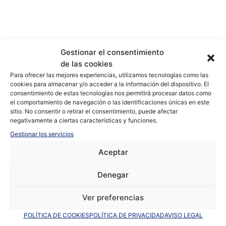
Gestionar el consentimiento
de las cookies
Para ofrecer las mejores experiencias, utilizamos tecnologías como las
cookies para almacenar y/o acceder a la información del dispositivo. El
consentimiento de estas tecnologías nos permitirá procesar datos como
el comportamiento de navegación o las identificaciones únicas en este
+17 fotos
sitio. No consentir o retirar el consentimiento, puede afectar
negativamente a ciertas características y funciones.
Gestionar los servicios
Aceptar
Denegar
En venta
Obra nueva duplex en Cumbre
Ver preferencias
POLÍTICA DE COOKIES
POLÍTICA DE PRIVACIDAD
AVISO LEGAL
del Sol