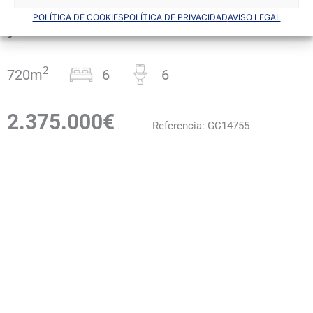
POLÍTICA DE COOKIES
POLÍTICA DE PRIVACIDAD
AVISO LEGAL
y 18.472 de terreno.
2
720m
6
6
2.375.000€
Referencia: GC14755