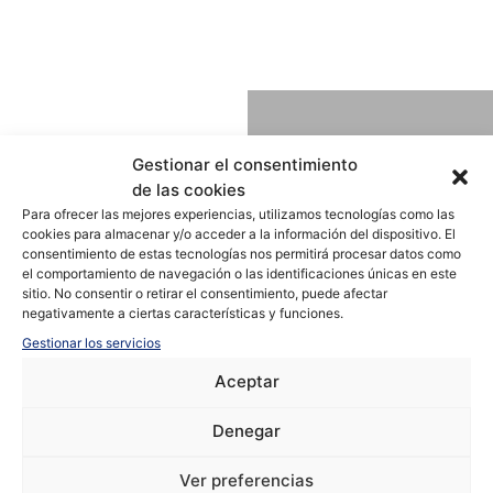
Gestionar el consentimiento
+35 fotos
de las cookies
Para ofrecer las mejores experiencias, utilizamos tecnologías como las
cookies para almacenar y/o acceder a la información del dispositivo. El
consentimiento de estas tecnologías nos permitirá procesar datos como
el comportamiento de navegación o las identificaciones únicas en este
sitio. No consentir o retirar el consentimiento, puede afectar
negativamente a ciertas características y funciones.
En venta
Gestionar los servicios
Tángel
Aceptar
Maravillosa villa del siglo XIX
Denegar
con más de 600 m2 de vivienda
Ver preferencias