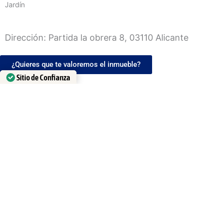
Jardín
Dirección: Partida la obrera 8, 03110 Alicante
¿Quieres que te valoremos el inmueble?
Sitio de Confianza
Name
Verificado por: Trustindex
Apellidos*
Teléfono*
Email
Message