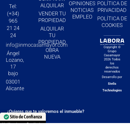
o
r
e
OPINIONES
POLÍTICA DE
ALQUILAR
Tel:
k
a
NOTICIAS
PRIVACIDAD
(+34)
VENDER TU
m
EMPLEO
POLÍTICA DE
PROPIEDAD
965
COOKIES
21 24
ALQUILAR
TU
24
PROPIEDAD
info@inmocasamayor.com
Copyright ©
OBRA
Grupo
Ángel
Casamayor
NUEVA
Lozano,
2026 Todos
los
17
derechos
reservados
bajo
Desarrollo por
03001
Stelis
Alicante
Technologies
¿Quieres que te valoremos el inmueble?
Sitio de Confianza
Verificado por: Trustindex