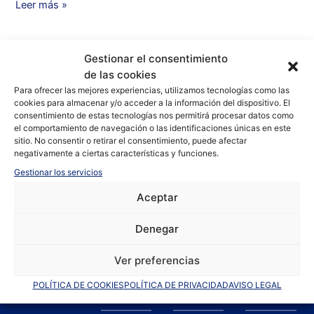
Leer más »
playa
de
Campello
Gestionar el consentimiento
de las cookies
Para ofrecer las mejores experiencias, utilizamos tecnologías como las
cookies para almacenar y/o acceder a la información del dispositivo. El
consentimiento de estas tecnologías nos permitirá procesar datos como
el comportamiento de navegación o las identificaciones únicas en este
sitio. No consentir o retirar el consentimiento, puede afectar
negativamente a ciertas características y funciones.
Gestionar los servicios
Aceptar
Denegar
F
I
Y
Ver preferencias
a
n
o
POLÍTICA DE COOKIES
POLÍTICA DE PRIVACIDAD
AVISO LEGAL
c
s
u
e
t
t