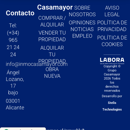
b
a
u
Casamayor
SOBRE
AVISO
o
g
b
Contacto
NOSOTROS
LEGAL
COMPRAR /
o
r
e
OPINIONES
POLÍTICA DE
ALQUILAR
Tel:
k
a
NOTICIAS
PRIVACIDAD
(+34)
VENDER TU
m
EMPLEO
POLÍTICA DE
PROPIEDAD
965
COOKIES
21 24
ALQUILAR
TU
24
PROPIEDAD
info@inmocasamayor.com
Copyright ©
OBRA
Grupo
Ángel
Casamayor
NUEVA
Lozano,
2026 Todos
los
17
derechos
reservados
bajo
Desarrollo por
03001
Stelis
Alicante
Technologies