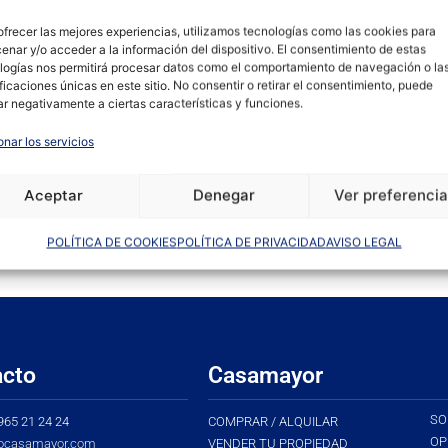
ofrecer las mejores experiencias, utilizamos tecnologías como las cookies para
enar y/o acceder a la información del dispositivo. El consentimiento de estas
logías nos permitirá procesar datos como el comportamiento de navegación o la
ificaciones únicas en este sitio. No consentir o retirar el consentimiento, puede
ar negativamente a ciertas características y funciones.
onar los servicios
Aceptar
Denegar
Ver preferenci
POLÍTICA DE COOKIES
POLÍTICA DE PRIVACIDAD
AVISO LEGAL
acto
Casamayor
SO
 965 21 24 24
COMPRAR / ALQUILAR
OP
ocasamayor.com
VENDER TU PROPIEDAD