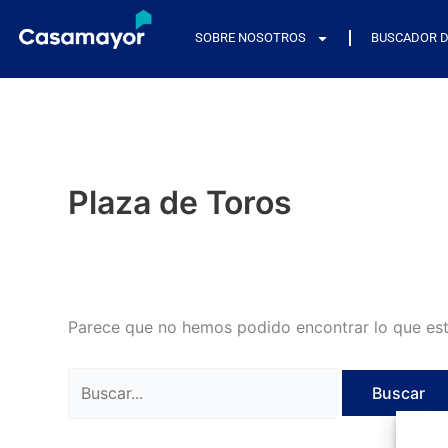
Ir
Buscar
al
por:
SOBRE NOSOTROS
BUSCADOR D
contenido
Plaza de Toros
Parece que no hemos podido encontrar lo que es