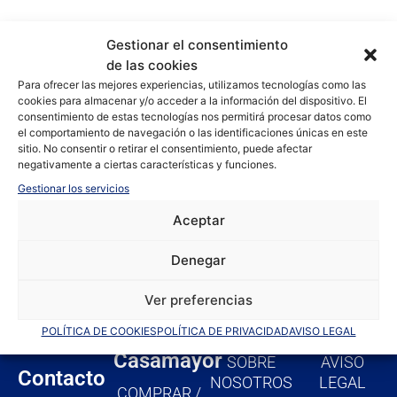
Gestionar el consentimiento
de las cookies
Para ofrecer las mejores experiencias, utilizamos tecnologías como las
cookies para almacenar y/o acceder a la información del dispositivo. El
consentimiento de estas tecnologías nos permitirá procesar datos como
el comportamiento de navegación o las identificaciones únicas en este
sitio. No consentir o retirar el consentimiento, puede afectar
negativamente a ciertas características y funciones.
Gestionar los servicios
Aceptar
Denegar
F
I
Y
a
n
o
Ver preferencias
c
s
u
e
t
t
POLÍTICA DE COOKIES
POLÍTICA DE PRIVACIDAD
AVISO LEGAL
b
a
u
Casamayor
SOBRE
AVISO
o
g
b
Contacto
NOSOTROS
LEGAL
COMPRAR /