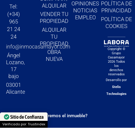
o
r
e
OPINIONES
POLÍTICA DE
ALQUILAR
Tel:
k
a
NOTICIAS
PRIVACIDAD
(+34)
VENDER TU
m
EMPLEO
POLÍTICA DE
PROPIEDAD
965
COOKIES
21 24
ALQUILAR
TU
24
PROPIEDAD
info@inmocasamayor.com
Copyright ©
OBRA
Grupo
Ángel
Casamayor
NUEVA
Lozano,
2026 Todos
los
17
derechos
reservados
bajo
Desarrollo por
03001
Stelis
Alicante
Technologies
¿Quieres que te valoremos el inmueble?
Sitio de Confianza
Verificado por: Trustindex