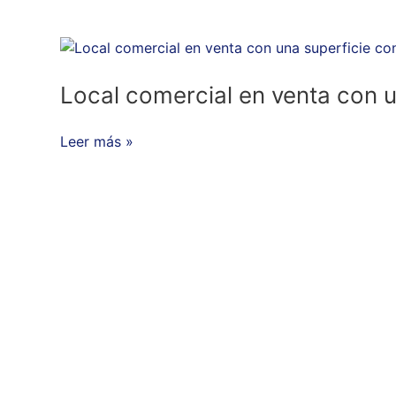
mar
Local
comercial
en
Local comercial en venta con u
venta
con
Leer más »
una
superficie
construida
aprox.
de
721
m2