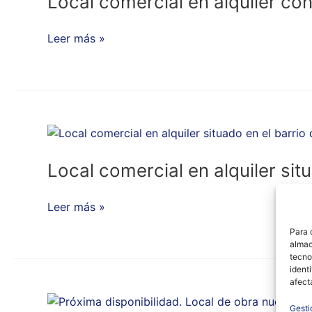
Local comercial en alquiler c
alquiler
de
con
local
Leer más »
una
comercial
superficie
+
de
entreplanta
157
+
m2
planta
Local
con
sótano
comercial
Salida
en
Local comercial en alquiler sit
de
alquiler
Humos
situado
Leer más »
en
Para 
el
almac
barrio
tecno
ident
de
afect
Benalua
Próxima
Gesti