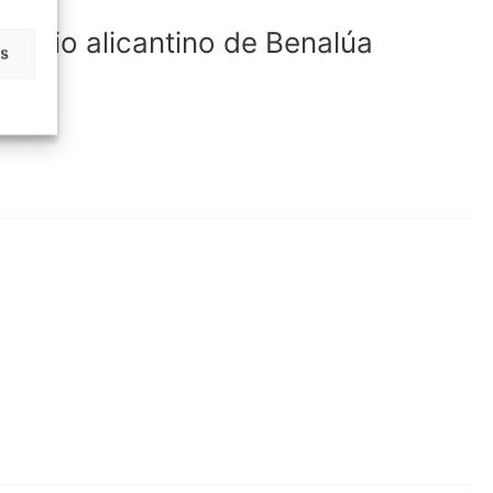
barrio alicantino de Benalúa
as