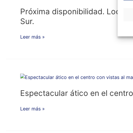
disponibilidad.
Local
Próxima disponibilidad. Local 
de
Sur.
obra
nueva
Leer más »
ubicado
en
el
reciente
barrio
Espectacular
alicantino
ático
de
en
Benalúa
Espectacular ático en el centro
el
Sur.
centro
Leer más »
con
vistas
al