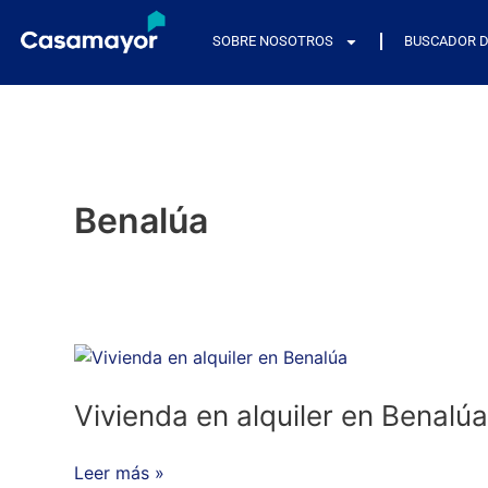
Ir
al
SOBRE NOSOTROS
BUSCADOR D
contenido
Benalúa
Vivienda
en
alquiler
Vivienda en alquiler en Benalúa
en
Benalúa
Leer más »