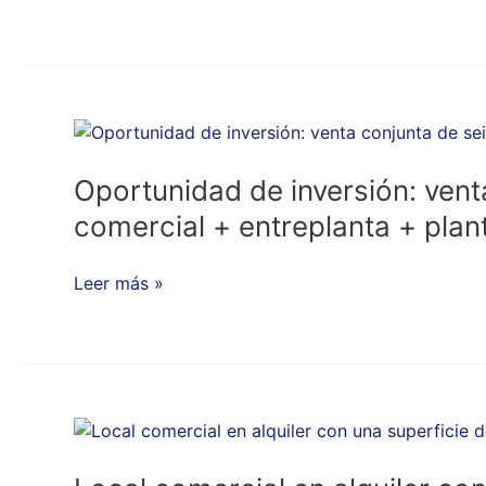
Oportunidad
de
inversión:
Oportunidad de inversión: venta
venta
comercial + entreplanta + plan
conjunta
de
Leer más »
seis
oficinas
con
seis
plazas
Local
de
comercial
garaje
en
y