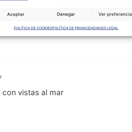
de obra nueva ubicado en el reciente 
Aceptar
Denegar
Ver preferenci
POLÍTICA DE COOKIES
POLÍTICA DE PRIVACIDAD
AVISO LEGAL
 con vistas al mar