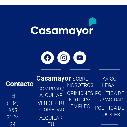
F
I
Y
a
n
o
c
s
u
e
t
t
b
a
u
Casamayor
SOBRE
AVISO
o
g
b
Contacto
NOSOTROS
LEGAL
COMPRAR /
o
r
e
OPINIONES
POLÍTICA DE
ALQUILAR
Tel:
k
a
NOTICIAS
PRIVACIDAD
(+34)
VENDER TU
m
EMPLEO
POLÍTICA DE
PROPIEDAD
965
COOKIES
21 24
ALQUILAR
TU
24