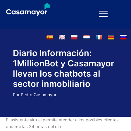
Ir
al
contenido
Diario Información:
1MillionBot y Casamayor
llevan los chatbots al
sector inmobiliario
Por
Pedro Casamayor
El asistente virtual permite atender a los posibles clientes
durante las 24 horas del día