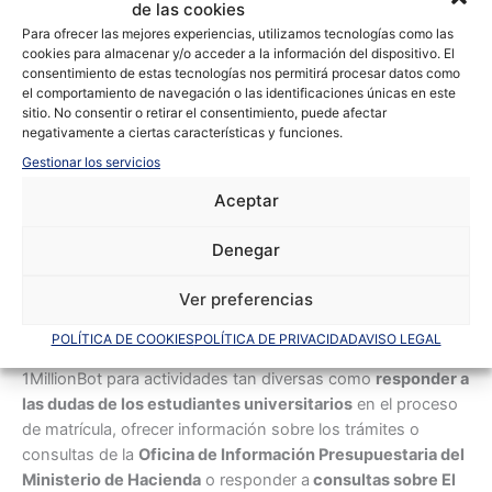
de las cookies
Para ofrecer las mejores experiencias, utilizamos tecnologías como las
Relación instantánea
cookies para almacenar y/o acceder a la información del dispositivo. El
consentimiento de estas tecnologías nos permitirá procesar datos como
Como explican desde ambas compañías, los chatbots de
el comportamiento de navegación o las identificaciones únicas en este
atención al cliente pueden responder las preguntas más
sitio. No consentir o retirar el consentimiento, puede afectar
frecuentes y recopilar datos, ofreciendo a los usuarios
negativamente a ciertas características y funciones.
información de valor o incluso sugiriendo productos. Los
Gestionar los servicios
asistentes facilitan una relación instantánea con los
Aceptar
usuarios y pueden resolver sus dudas al momento,
asegurando que las interacciones con el cliente sean
Denegar
inmediatas, diseñando las interacciones con el asistente
con el objetivo de conseguir la
mayor tasa de conversión
Ver preferencias
posible.
POLÍTICA DE COOKIES
POLÍTICA DE PRIVACIDAD
AVISO LEGAL
Este proyecto se suma a los que ya ha desarrollado
1MillionBot para actividades tan diversas como
responder a
las dudas de los estudiantes universitarios
en el proceso
de matrícula, ofrecer información sobre los trámites o
consultas de la
Oficina de Información Presupuestaria del
Ministerio de Hacienda
o responder a
consultas sobre El